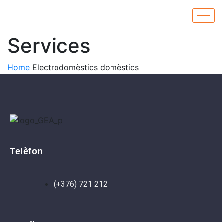
Services
Home
Electrodomèstics domèstics
Telèfon
(+376) 721 212